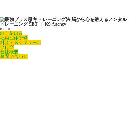
ホーム
ブログ
【沼津YEG様主催 臼井博文氏講演】逆境に勝つ最強メンタ
ルのつくり方！入場無料
【沼津YEG様主催 臼井博文氏講演】逆境に勝つ最強
menu
メンタルのつくり方！入場無料
SBTを知る
社員団体研修
2022.09.03
料金・スケジュール
ブログ
会社概要
お問い合わせ
こんにちは！
SBTメンタルコーチ・アスリートメンタルコーチの高木みかです。
《9月23日 SBT特別講演
》
☆お申込みはこちら→
申し込みフォーム
沼津YEGさんの企画です。