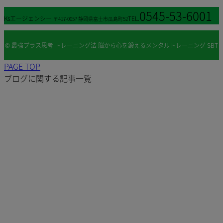
0545-53-6001
Ksエージェンシー
TEL.
〒417-0057 静岡県富士市瓜島町52
© 最強プラス思考 トレーニング法 脳から心を鍛えるメンタルトレーニング SBT
PAGE TOP
｜ KS Agency All Rights Reserved.
ブログに関する記事一覧