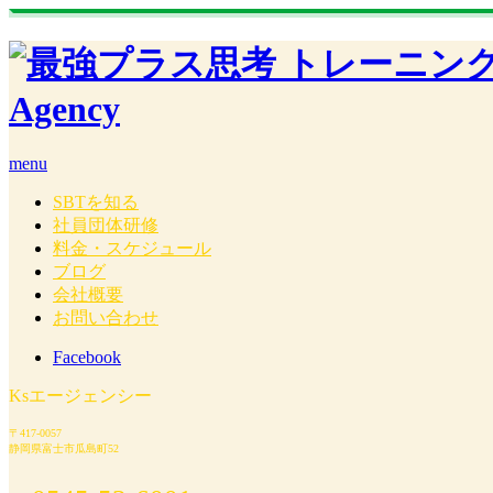
menu
SBTを知る
社員団体研修
料金・スケジュール
ブログ
会社概要
お問い合わせ
Facebook
Ksエージェンシー
〒417-0057
静岡県富士市瓜島町52