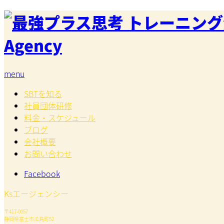
menu
SBTを知る
社員団体研修
料金・スケジュール
ブログ
会社概要
お問い合わせ
Facebook
Ksエージェンシー
〒417-0057
静岡県富士市瓜島町52