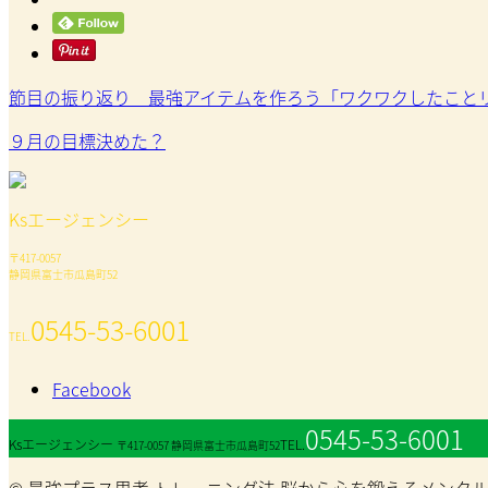
節目の振り返り 最強アイテムを作ろう「ワクワクしたこと
９月の目標決めた？
Ksエージェンシー
〒417-0057
静岡県富士市瓜島町52
0545-53-6001
TEL.
Facebook
0545-53-6001
Ksエージェンシー
TEL.
〒417-0057 静岡県富士市瓜島町52
© 最強プラス思考 トレーニング法 脳から心を鍛えるメンタルトレーニング SB