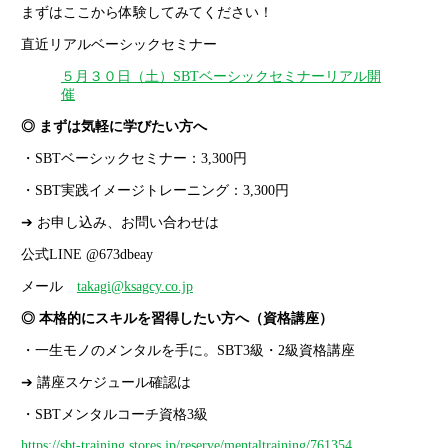
まずはここから体験してみてください！
直近リアルベーシックセミナー
５月３０日（土）SBTベーシックセミナーリアル開
催
◎ まずは気軽に学びたい方へ
・SBTベーシックセミナー：3,300円
・SBT実践イメージトレーニング：3,300円
➔ お申し込み、お問い合わせは
公式LINE @673dbeay
メール
takagi@ksagcy.co.jp
◎ 本格的にスキルを習得したい方へ（資格講座）
・一生モノのメンタルを手に。SBT3級・2級資格講座
➔ 講座スケジュール確認は
・SBTメンタルコーチ資格3級
https://sbt-training.stores.jp/reserve/mentaltraining/761354