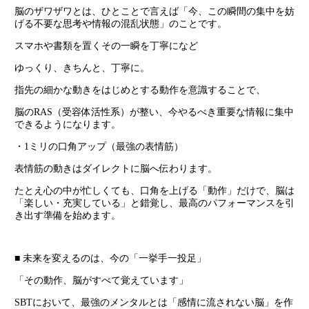
脳のザワザワとは、ひとことで言えば「今、この瞬間の集中を妨
げる不要な思考や情報の混乱状態」のことです。
スマホや書類を置くその一瞬を丁寧になど
ゆっくり、きちんと、丁寧に。
指先の細かな動きをはじめとする動作を意識することで、
脳のRAS（受容体活性系）が整い、今やるべき重要な情報に集中
できるようになります。
・1ミリの口角アップ（最強の表情筋）
表情筋の動きはダイレクトに脳へ伝わります。
たとえ心の中が忙しくても、口角を上げる「動作」だけで、脳は
「楽しい・充実している」と錯覚し、最高のパフォーマンスを引
き出す準備を始めます。
■ 未来を変えるのは、今の「一挙手一投足」
「その動作、脳がすべて覚えています」
SBTにおいて、最強のメンタルとは「感情に流されない脳」を作