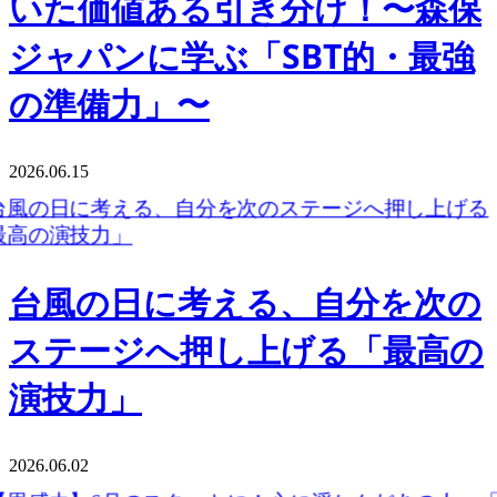
いた価値ある引き分け！〜森保
ジャパンに学ぶ「SBT的・最強
の準備力」〜
2026.06.15
台風の日に考える、自分を次の
ステージへ押し上げる「最高の
演技力」
2026.06.02