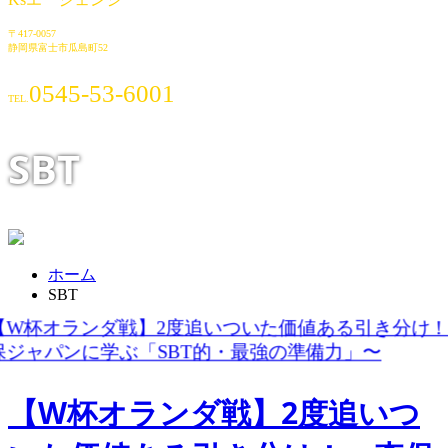
〒417-0057
静岡県富士市瓜島町52
0545-53-6001
TEL.
SBT
ホーム
SBT
【W杯オランダ戦】2度追いつ