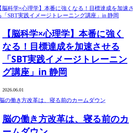
【脳科学×心理学】本番に強く
なる！目標達成を加速させる
「SBT実践イメージトレーニン
グ講座」in 静岡
2026.06.01
脳の働き方改革は、寝る前のカ
ームダウン