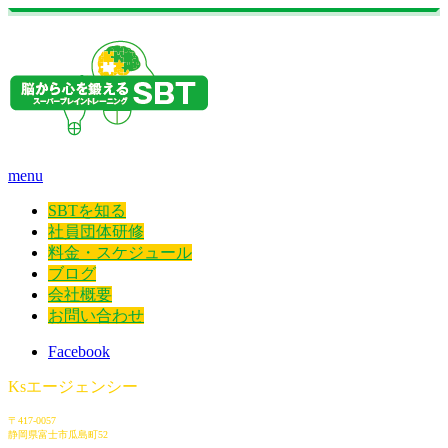
menu
SBTを知る
社員団体研修
料金・スケジュール
ブログ
会社概要
お問い合わせ
Facebook
Ksエージェンシー
〒417-0057
静岡県富士市瓜島町52